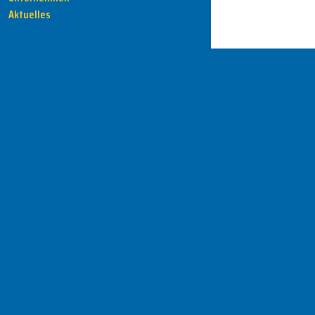
Aktuelles
HENKA - Know-how für Ihre Fertigung
Anschrift
HENKA Werkzeuge
+ Werkzeugmaschinen GmbH
Zwickauer Str. 30b