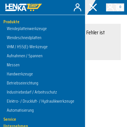
0
Produkte
Wendeplattenwerkzeuge
Entschuldigung, ein Fehler ist
Wendeschneidplatten
aufgetreten.
VHM / HSS(E)-Werkzeuge
Interner Serverfehler
Aufnahmen / Spannen
Messen
Handwerkzeuge
Zur Startseite
Betriebseinrichtung
Industriebedarf / Arbeitsschutz
Elektro- / Druckluft- / Hydraulikwerkzeuge
Automatisierung
Service
Unternehmen