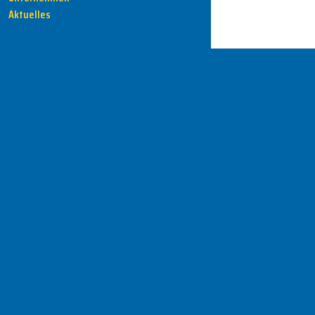
Aktuelles
HENKA - Know-how für Ihre Fertigung
Anschrift
HENKA Werkzeuge
+ Werkzeugmaschinen GmbH
Zwickauer Str. 30b