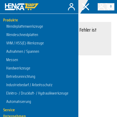
0
Produkte
Wendeplattenwerkzeuge
Entschuldigung, ein Fehler ist
Wendeschneidplatten
aufgetreten.
VHM / HSS(E)-Werkzeuge
Interner Serverfehler
Aufnahmen / Spannen
Messen
Handwerkzeuge
Zur Startseite
Betriebseinrichtung
Industriebedarf / Arbeitsschutz
Elektro- / Druckluft- / Hydraulikwerkzeuge
Automatisierung
Service
Unternehmen