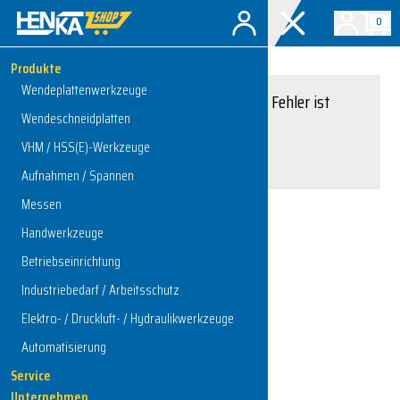
0
Produkte
Wendeplattenwerkzeuge
Entschuldigung, ein Fehler ist
Wendeschneidplatten
aufgetreten.
VHM / HSS(E)-Werkzeuge
Interner Serverfehler
Aufnahmen / Spannen
Messen
Handwerkzeuge
Zur Startseite
Betriebseinrichtung
Industriebedarf / Arbeitsschutz
Elektro- / Druckluft- / Hydraulikwerkzeuge
Automatisierung
Service
Unternehmen