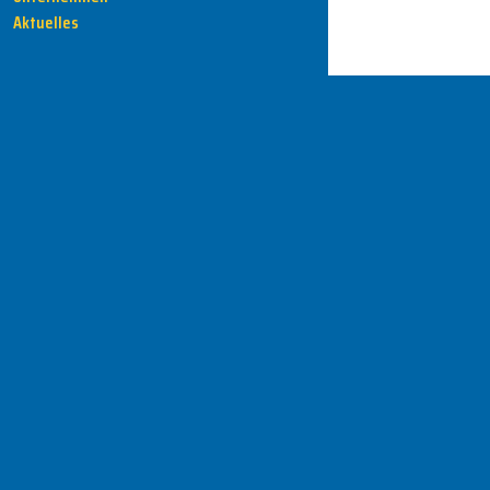
Aktuelles
HENKA - Know-how für Ihre Fertigung
Anschrift
HENKA Werkzeuge
+ Werkzeugmaschinen GmbH
Zwickauer Str. 30b