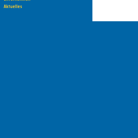
Aktuelles
HENKA - Know-how für Ihre Fertigung
Anschrift
HENKA Werkzeuge
+ Werkzeugmaschinen GmbH
Zwickauer Str. 30b