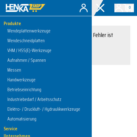
0
Produkte
Wendeplattenwerkzeuge
Entschuldigung, ein Fehler ist
Wendeschneidplatten
aufgetreten.
VHM / HSS(E)-Werkzeuge
Interner Serverfehler
Aufnahmen / Spannen
Messen
Handwerkzeuge
Zur Startseite
Betriebseinrichtung
Industriebedarf / Arbeitsschutz
Elektro- / Druckluft- / Hydraulikwerkzeuge
Automatisierung
Service
Unternehmen