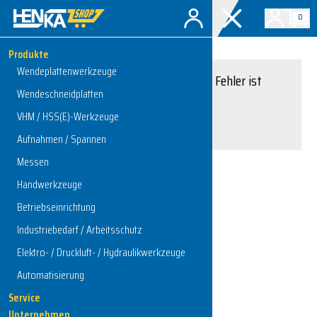
0
Produkte
Wendeplattenwerkzeuge
Entschuldigung, ein Fehler ist
Wendeschneidplatten
aufgetreten.
VHM / HSS(E)-Werkzeuge
Interner Serverfehler
Aufnahmen / Spannen
Messen
Handwerkzeuge
Zur Startseite
Betriebseinrichtung
Industriebedarf / Arbeitsschutz
Elektro- / Druckluft- / Hydraulikwerkzeuge
Automatisierung
Service
Unternehmen