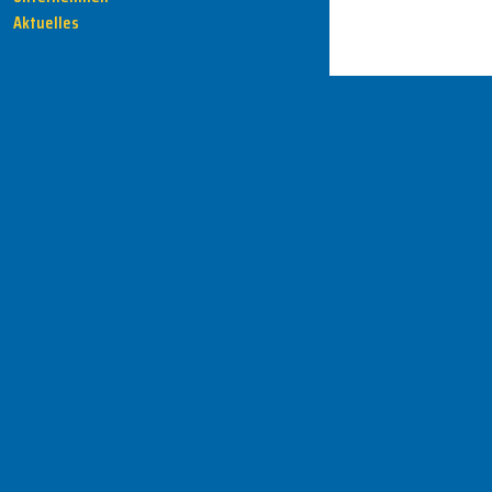
Aktuelles
HENKA - Know-how für Ihre Fertigung
Anschrift
HENKA Werkzeuge
+ Werkzeugmaschinen GmbH
Zwickauer Str. 30b