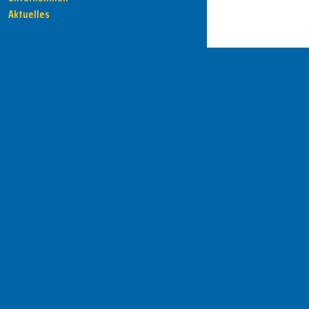
Aktuelles
HENKA - Know-how für Ihre Fertigung
Anschrift
HENKA Werkzeuge
+ Werkzeugmaschinen GmbH
Zwickauer Str. 30b