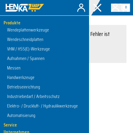
0
Produkte
Wendeplattenwerkzeuge
Entschuldigung, ein Fehler ist
Wendeschneidplatten
aufgetreten.
VHM / HSS(E)-Werkzeuge
Interner Serverfehler
Aufnahmen / Spannen
Messen
Handwerkzeuge
Zur Startseite
Betriebseinrichtung
Industriebedarf / Arbeitsschutz
Elektro- / Druckluft- / Hydraulikwerkzeuge
Automatisierung
Service
Unternehmen