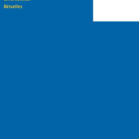
Aktuelles
HENKA - Know-how für Ihre Fertigung
Anschrift
HENKA Werkzeuge
+ Werkzeugmaschinen GmbH
Zwickauer Str. 30b