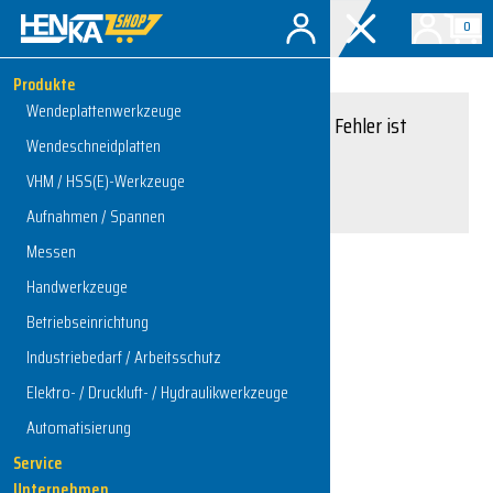
0
Produkte
Wendeplattenwerkzeuge
Entschuldigung, ein Fehler ist
Wendeschneidplatten
aufgetreten.
VHM / HSS(E)-Werkzeuge
Interner Serverfehler
Aufnahmen / Spannen
Messen
Handwerkzeuge
Zur Startseite
Betriebseinrichtung
Industriebedarf / Arbeitsschutz
Elektro- / Druckluft- / Hydraulikwerkzeuge
Automatisierung
Service
Unternehmen