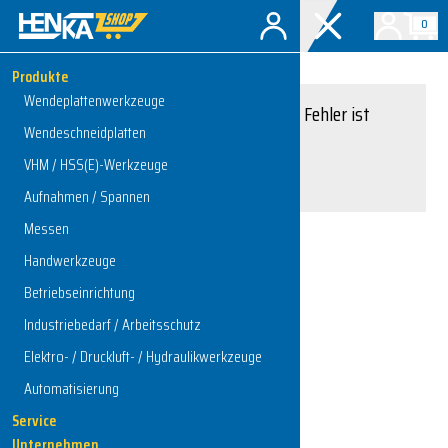
0
Produkte
Wendeplattenwerkzeuge
Entschuldigung, ein Fehler ist
Wendeschneidplatten
aufgetreten.
VHM / HSS(E)-Werkzeuge
Interner Serverfehler
Aufnahmen / Spannen
Messen
Handwerkzeuge
Zur Startseite
Betriebseinrichtung
Industriebedarf / Arbeitsschutz
Elektro- / Druckluft- / Hydraulikwerkzeuge
Automatisierung
Service
Unternehmen