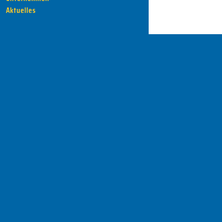
Aktuelles
HENKA - Know-how für Ihre Fertigung
Anschrift
HENKA Werkzeuge
+ Werkzeugmaschinen GmbH
Zwickauer Str. 30b