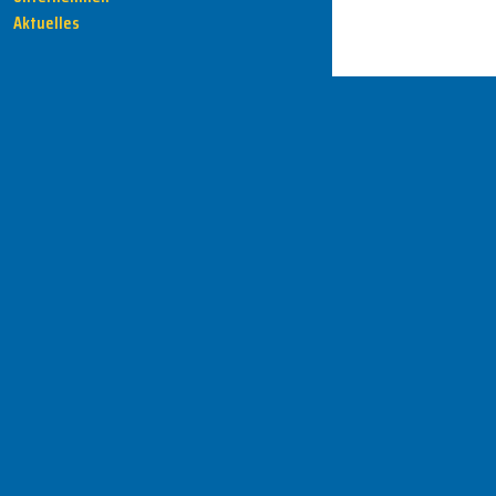
Aktuelles
HENKA - Know-how für Ihre Fertigung
Anschrift
HENKA Werkzeuge
+ Werkzeugmaschinen GmbH
Zwickauer Str. 30b