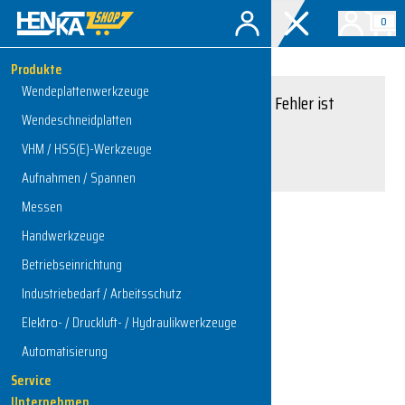
0
Produkte
Wendeplattenwerkzeuge
Entschuldigung, ein Fehler ist
Wendeschneidplatten
aufgetreten.
VHM / HSS(E)-Werkzeuge
Interner Serverfehler
Aufnahmen / Spannen
Messen
Handwerkzeuge
Zur Startseite
Betriebseinrichtung
Industriebedarf / Arbeitsschutz
Elektro- / Druckluft- / Hydraulikwerkzeuge
Automatisierung
Service
Unternehmen