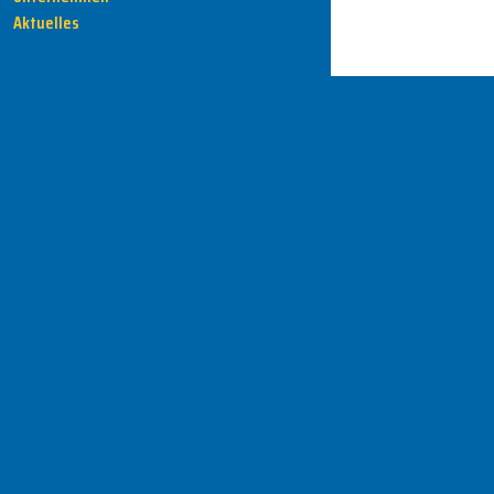
Aktuelles
HENKA - Know-how für Ihre Fertigung
Anschrift
HENKA Werkzeuge
+ Werkzeugmaschinen GmbH
Zwickauer Str. 30b