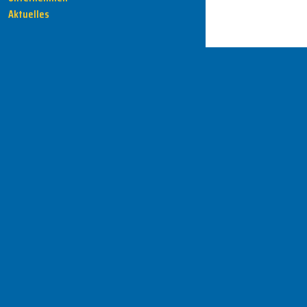
Aktuelles
HENKA - Know-how für Ihre Fertigung
Anschrift
HENKA Werkzeuge
+ Werkzeugmaschinen GmbH
Zwickauer Str. 30b