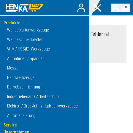
0
Produkte
Wendeplattenwerkzeuge
Entschuldigung, ein Fehler ist
Wendeschneidplatten
aufgetreten.
VHM / HSS(E)-Werkzeuge
Interner Serverfehler
Aufnahmen / Spannen
Messen
Handwerkzeuge
Zur Startseite
Betriebseinrichtung
Industriebedarf / Arbeitsschutz
Elektro- / Druckluft- / Hydraulikwerkzeuge
Automatisierung
Service
Unternehmen