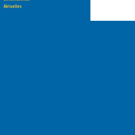
Aktuelles
HENKA - Know-how für Ihre Fertigung
Anschrift
HENKA Werkzeuge
+ Werkzeugmaschinen GmbH
Zwickauer Str. 30b