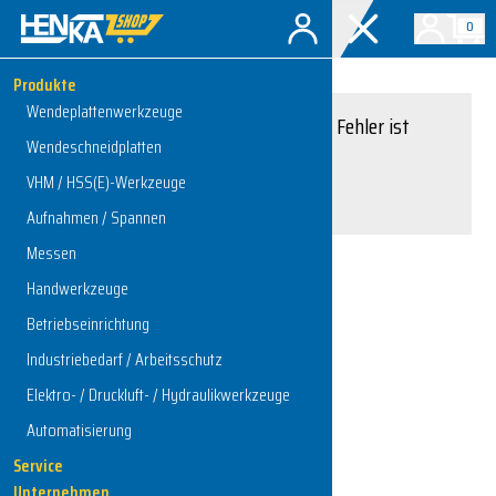
0
Produkte
Wendeplattenwerkzeuge
Entschuldigung, ein Fehler ist
Wendeschneidplatten
aufgetreten.
VHM / HSS(E)-Werkzeuge
Interner Serverfehler
Aufnahmen / Spannen
Messen
Handwerkzeuge
Zur Startseite
Betriebseinrichtung
Industriebedarf / Arbeitsschutz
Elektro- / Druckluft- / Hydraulikwerkzeuge
Automatisierung
Service
Unternehmen