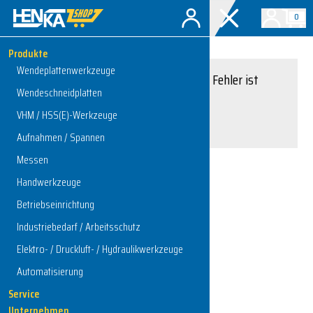
0
Produkte
Wendeplattenwerkzeuge
Entschuldigung, ein Fehler ist
Wendeschneidplatten
aufgetreten.
VHM / HSS(E)-Werkzeuge
Interner Serverfehler
Aufnahmen / Spannen
Messen
Handwerkzeuge
Zur Startseite
Betriebseinrichtung
Industriebedarf / Arbeitsschutz
Elektro- / Druckluft- / Hydraulikwerkzeuge
Automatisierung
Service
Unternehmen