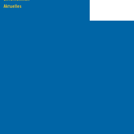
Aktuelles
HENKA - Know-how für Ihre Fertigung
Anschrift
HENKA Werkzeuge
+ Werkzeugmaschinen GmbH
Zwickauer Str. 30b