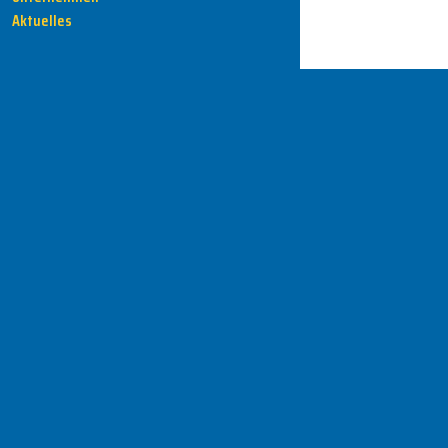
Aktuelles
HENKA - Know-how für Ihre Fertigung
Anschrift
HENKA Werkzeuge
+ Werkzeugmaschinen GmbH
Zwickauer Str. 30b