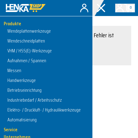
0
Produkte
Wendeplattenwerkzeuge
Entschuldigung, ein Fehler ist
Wendeschneidplatten
aufgetreten.
VHM / HSS(E)-Werkzeuge
Interner Serverfehler
Aufnahmen / Spannen
Messen
Handwerkzeuge
Zur Startseite
Betriebseinrichtung
Industriebedarf / Arbeitsschutz
Elektro- / Druckluft- / Hydraulikwerkzeuge
Automatisierung
Service
Unternehmen