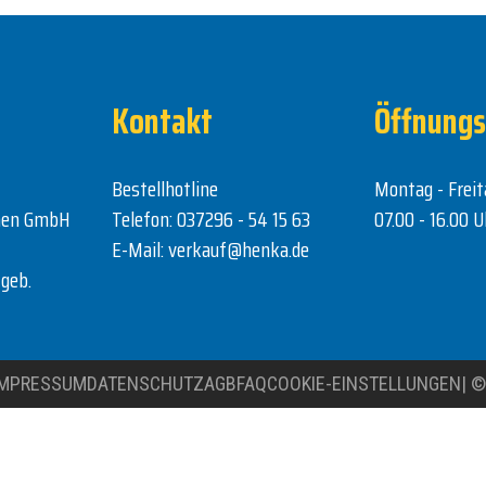
Kontakt
Öffnungs
Bestellhotline
Montag - Freit
nen GmbH
Telefon:
037296 - 54 15 63
07.00 - 16.00 U
E-Mail:
verkauf@henka.de
geb.
IMPRESSUM
DATENSCHUTZ
AGB
FAQ
COOKIE-EINSTELLUNGEN
|
©