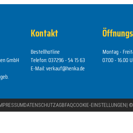
Kontakt
Öffnungs
Bestellhotline
Montag - Freit
nen GmbH
Telefon:
037296 - 54 15 63
07.00 - 16.00 U
E-Mail:
verkauf@henka.de
geb.
IMPRESSUM
DATENSCHUTZ
AGB
FAQ
COOKIE-EINSTELLUNGEN
|
©