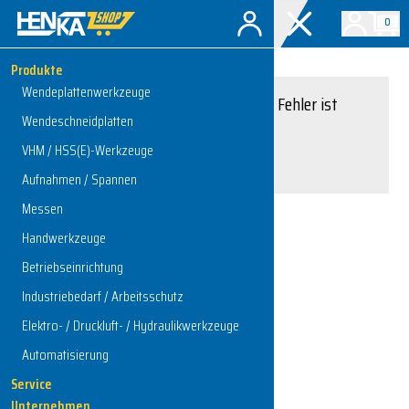
0
Produkte
Wendeplattenwerkzeuge
Entschuldigung, ein Fehler ist
Wendeschneidplatten
aufgetreten.
VHM / HSS(E)-Werkzeuge
Interner Serverfehler
Aufnahmen / Spannen
Messen
Handwerkzeuge
Zur Startseite
Betriebseinrichtung
Industriebedarf / Arbeitsschutz
Elektro- / Druckluft- / Hydraulikwerkzeuge
Automatisierung
Service
Unternehmen