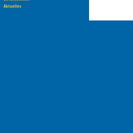
Aktuelles
HENKA - Know-how für Ihre Fertigung
Anschrift
HENKA Werkzeuge
+ Werkzeugmaschinen GmbH
Zwickauer Str. 30b