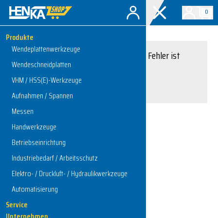
0
Produkte
Wendeplattenwerkzeuge
Entschuldigung, ein Fehler ist
Wendeschneidplatten
aufgetreten.
VHM / HSS(E)-Werkzeuge
Interner Serverfehler
Aufnahmen / Spannen
Messen
Handwerkzeuge
Zur Startseite
Betriebseinrichtung
Industriebedarf / Arbeitsschutz
Elektro- / Druckluft- / Hydraulikwerkzeuge
Automatisierung
Service
Unternehmen