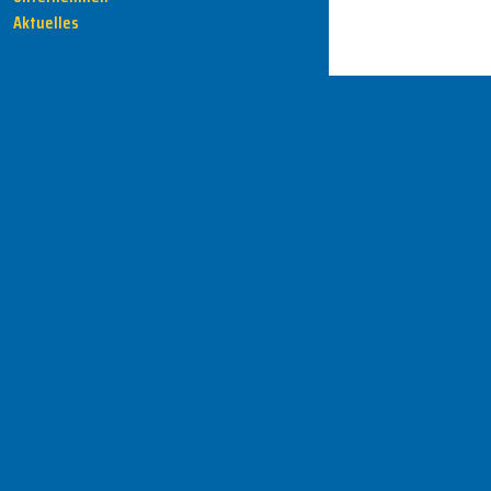
Aktuelles
HENKA - Know-how für Ihre Fertigung
Anschrift
HENKA Werkzeuge
+ Werkzeugmaschinen GmbH
Zwickauer Str. 30b