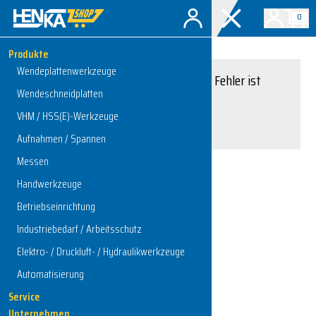
0
Produkte
Wendeplattenwerkzeuge
Entschuldigung, ein Fehler ist
Wendeschneidplatten
aufgetreten.
VHM / HSS(E)-Werkzeuge
Interner Serverfehler
Aufnahmen / Spannen
Messen
Handwerkzeuge
Zur Startseite
Betriebseinrichtung
Industriebedarf / Arbeitsschutz
Elektro- / Druckluft- / Hydraulikwerkzeuge
Automatisierung
Service
Unternehmen