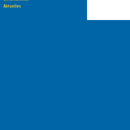
Aktuelles
HENKA - Know-how für Ihre Fertigung
Anschrift
HENKA Werkzeuge
+ Werkzeugmaschinen GmbH
Zwickauer Str. 30b