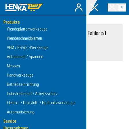
0
Produkte
Wendeplattenwerkzeuge
Entschuldigung, ein Fehler ist
Wendeschneidplatten
aufgetreten.
VHM / HSS(E)-Werkzeuge
Interner Serverfehler
Aufnahmen / Spannen
Messen
Handwerkzeuge
Zur Startseite
Betriebseinrichtung
Industriebedarf / Arbeitsschutz
Elektro- / Druckluft- / Hydraulikwerkzeuge
Automatisierung
Service
Unternehmen