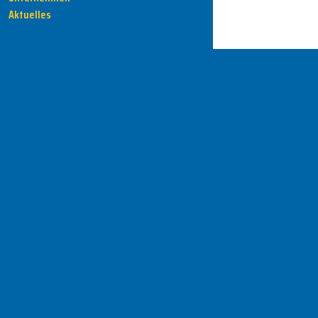
Aktuelles
HENKA - Know-how für Ihre Fertigung
Anschrift
HENKA Werkzeuge
+ Werkzeugmaschinen GmbH
Zwickauer Str. 30b