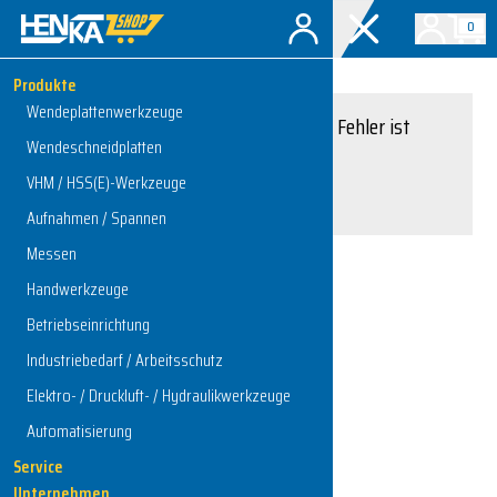
0
Produkte
Wendeplattenwerkzeuge
Entschuldigung, ein Fehler ist
Wendeschneidplatten
aufgetreten.
VHM / HSS(E)-Werkzeuge
Interner Serverfehler
Aufnahmen / Spannen
Messen
Handwerkzeuge
Zur Startseite
Betriebseinrichtung
Industriebedarf / Arbeitsschutz
Elektro- / Druckluft- / Hydraulikwerkzeuge
Automatisierung
Service
Unternehmen