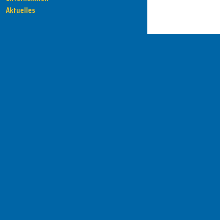
Aktuelles
HENKA - Know-how für Ihre Fertigung
Anschrift
HENKA Werkzeuge
+ Werkzeugmaschinen GmbH
Zwickauer Str. 30b