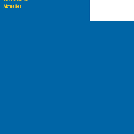
Aktuelles
HENKA - Know-how für Ihre Fertigung
Anschrift
HENKA Werkzeuge
+ Werkzeugmaschinen GmbH
Zwickauer Str. 30b