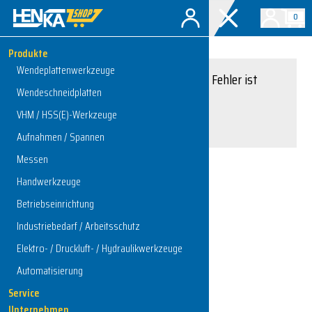
0
Produkte
Wendeplattenwerkzeuge
Entschuldigung, ein Fehler ist
Wendeschneidplatten
aufgetreten.
VHM / HSS(E)-Werkzeuge
Interner Serverfehler
Aufnahmen / Spannen
Messen
Handwerkzeuge
Zur Startseite
Betriebseinrichtung
Industriebedarf / Arbeitsschutz
Elektro- / Druckluft- / Hydraulikwerkzeuge
Automatisierung
Service
Unternehmen