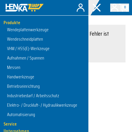
0
Produkte
Wendeplattenwerkzeuge
Entschuldigung, ein Fehler ist
Wendeschneidplatten
aufgetreten.
VHM / HSS(E)-Werkzeuge
Interner Serverfehler
Aufnahmen / Spannen
Messen
Handwerkzeuge
Zur Startseite
Betriebseinrichtung
Industriebedarf / Arbeitsschutz
Elektro- / Druckluft- / Hydraulikwerkzeuge
Automatisierung
Service
Unternehmen