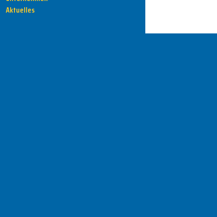
Aktuelles
HENKA - Know-how für Ihre Fertigung
Anschrift
HENKA Werkzeuge
+ Werkzeugmaschinen GmbH
Zwickauer Str. 30b