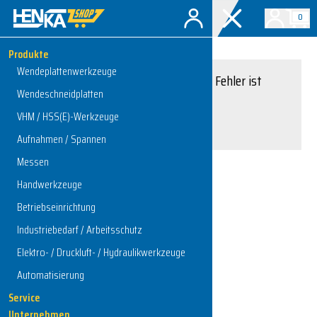
0
Produkte
Wendeplattenwerkzeuge
Entschuldigung, ein Fehler ist
Wendeschneidplatten
aufgetreten.
VHM / HSS(E)-Werkzeuge
Interner Serverfehler
Aufnahmen / Spannen
Messen
Handwerkzeuge
Zur Startseite
Betriebseinrichtung
Industriebedarf / Arbeitsschutz
Elektro- / Druckluft- / Hydraulikwerkzeuge
Automatisierung
Service
Unternehmen