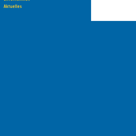
Aktuelles
HENKA - Know-how für Ihre Fertigung
Anschrift
HENKA Werkzeuge
+ Werkzeugmaschinen GmbH
Zwickauer Str. 30b