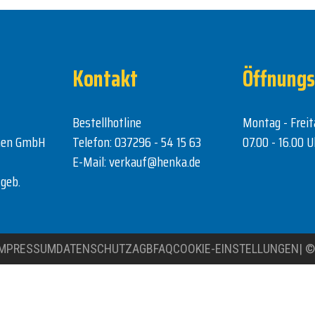
Kontakt
Öffnungs
Bestellhotline
Montag - Freit
nen GmbH
Telefon:
037296 - 54 15 63
07.00 - 16.00 U
E-Mail:
verkauf@henka.de
geb.
IMPRESSUM
DATENSCHUTZ
AGB
FAQ
COOKIE-EINSTELLUNGEN
|
©