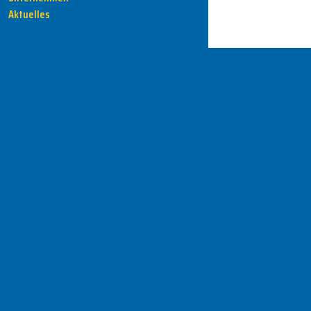
Aktuelles
HENKA - Know-how für Ihre Fertigung
Anschrift
HENKA Werkzeuge
+ Werkzeugmaschinen GmbH
Zwickauer Str. 30b