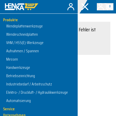
0
Produkte
Wendeplattenwerkzeuge
Entschuldigung, ein Fehler ist
Wendeschneidplatten
aufgetreten.
VHM / HSS(E)-Werkzeuge
Interner Serverfehler
Aufnahmen / Spannen
Messen
Handwerkzeuge
Zur Startseite
Betriebseinrichtung
Industriebedarf / Arbeitsschutz
Elektro- / Druckluft- / Hydraulikwerkzeuge
Automatisierung
Service
Unternehmen