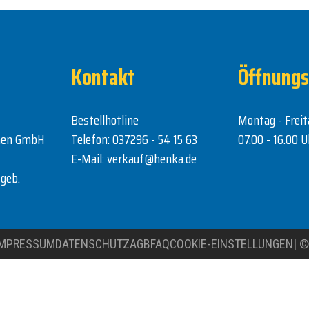
Kontakt
Öffnungs
Bestellhotline
Montag - Freit
nen GmbH
Telefon:
037296 - 54 15 63
07.00 - 16.00 U
E-Mail:
verkauf@henka.de
geb.
IMPRESSUM
DATENSCHUTZ
AGB
FAQ
COOKIE-EINSTELLUNGEN
|
©