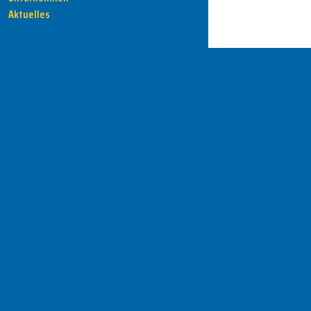
Aktuelles
HENKA - Know-how für Ihre Fertigung
Anschrift
HENKA Werkzeuge
+ Werkzeugmaschinen GmbH
Zwickauer Str. 30b