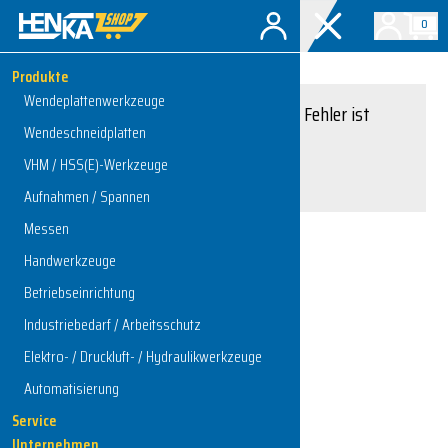
0
Produkte
Wendeplattenwerkzeuge
Entschuldigung, ein Fehler ist
Wendeschneidplatten
aufgetreten.
VHM / HSS(E)-Werkzeuge
Interner Serverfehler
Aufnahmen / Spannen
Messen
Handwerkzeuge
Zur Startseite
Betriebseinrichtung
Industriebedarf / Arbeitsschutz
Elektro- / Druckluft- / Hydraulikwerkzeuge
Automatisierung
Service
Unternehmen