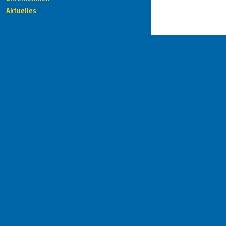
Aktuelles
HENKA - Know-how für Ihre Fertigung
Anschrift
HENKA Werkzeuge
+ Werkzeugmaschinen GmbH
Zwickauer Str. 30b