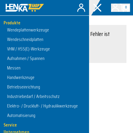
0
Produkte
Wendeplattenwerkzeuge
Entschuldigung, ein Fehler ist
Wendeschneidplatten
aufgetreten.
VHM / HSS(E)-Werkzeuge
Interner Serverfehler
Aufnahmen / Spannen
Messen
Handwerkzeuge
Zur Startseite
Betriebseinrichtung
Industriebedarf / Arbeitsschutz
Elektro- / Druckluft- / Hydraulikwerkzeuge
Automatisierung
Service
Unternehmen