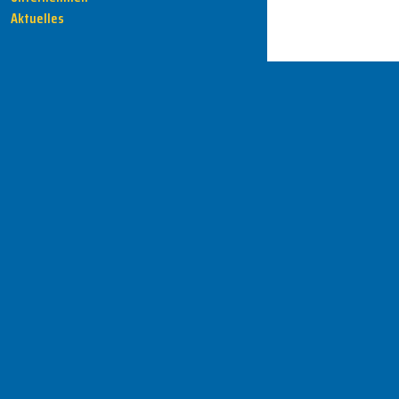
Aktuelles
HENKA - Know-how für Ihre Fertigung
Anschrift
HENKA Werkzeuge
+ Werkzeugmaschinen GmbH
Zwickauer Str. 30b