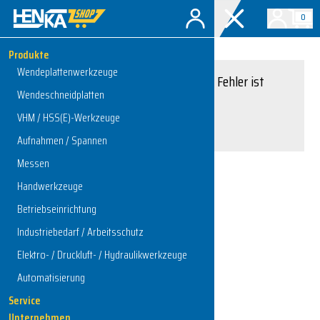
0
Produkte
Wendeplattenwerkzeuge
Entschuldigung, ein Fehler ist
Wendeschneidplatten
aufgetreten.
VHM / HSS(E)-Werkzeuge
Interner Serverfehler
Aufnahmen / Spannen
Messen
Handwerkzeuge
Zur Startseite
Betriebseinrichtung
Industriebedarf / Arbeitsschutz
Elektro- / Druckluft- / Hydraulikwerkzeuge
Automatisierung
Service
Unternehmen