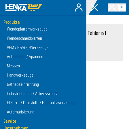
0
Produkte
Wendeplattenwerkzeuge
Entschuldigung, ein Fehler ist
Wendeschneidplatten
aufgetreten.
VHM / HSS(E)-Werkzeuge
Interner Serverfehler
Aufnahmen / Spannen
Messen
Handwerkzeuge
Zur Startseite
Betriebseinrichtung
Industriebedarf / Arbeitsschutz
Elektro- / Druckluft- / Hydraulikwerkzeuge
Automatisierung
Service
Unternehmen