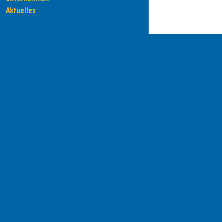
Aktuelles
HENKA - Know-how für Ihre Fertigung
Anschrift
HENKA Werkzeuge
+ Werkzeugmaschinen GmbH
Zwickauer Str. 30b