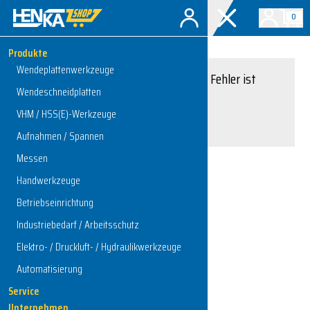
0
Produkte
Wendeplattenwerkzeuge
Entschuldigung, ein Fehler ist
Wendeschneidplatten
aufgetreten.
VHM / HSS(E)-Werkzeuge
Interner Serverfehler
Aufnahmen / Spannen
Messen
Handwerkzeuge
Zur Startseite
Betriebseinrichtung
Industriebedarf / Arbeitsschutz
Elektro- / Druckluft- / Hydraulikwerkzeuge
Automatisierung
Service
Unternehmen