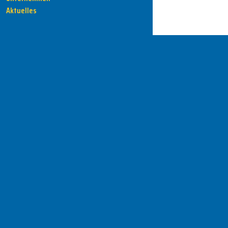
Aktuelles
HENKA - Know-how für Ihre Fertigung
Anschrift
HENKA Werkzeuge
+ Werkzeugmaschinen GmbH
Zwickauer Str. 30b