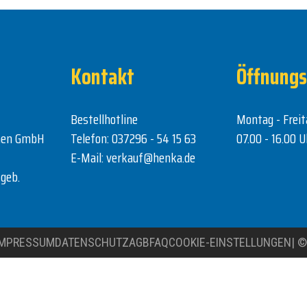
Kontakt
Öffnungs
Bestellhotline
Montag - Freit
nen GmbH
Telefon:
037296 - 54 15 63
07.00 - 16.00 U
E-Mail:
verkauf@henka.de
geb.
IMPRESSUM
DATENSCHUTZ
AGB
FAQ
COOKIE-EINSTELLUNGEN
|
©