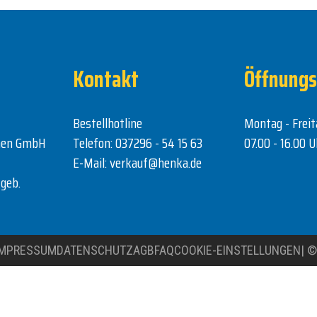
Kontakt
Öffnungs
Bestellhotline
Montag - Freit
nen GmbH
Telefon:
037296 - 54 15 63
07.00 - 16.00 U
E-Mail:
verkauf@henka.de
geb.
IMPRESSUM
DATENSCHUTZ
AGB
FAQ
COOKIE-EINSTELLUNGEN
|
©