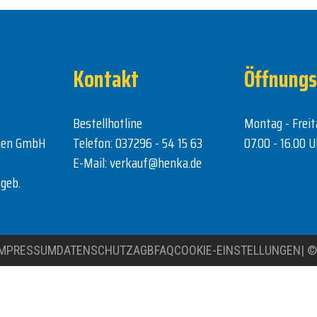
Kontakt
Öffnungs
Bestellhotline
Montag - Freit
nen GmbH
Telefon:
037296 - 54 15 63
07.00 - 16.00 U
E-Mail:
verkauf@henka.de
geb.
IMPRESSUM
DATENSCHUTZ
AGB
FAQ
COOKIE-EINSTELLUNGEN
|
©