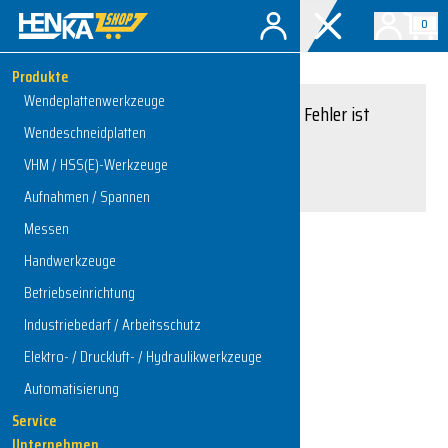
0
Produkte
Wendeplattenwerkzeuge
Entschuldigung, ein Fehler ist
Wendeschneidplatten
aufgetreten.
VHM / HSS(E)-Werkzeuge
Interner Serverfehler
Aufnahmen / Spannen
Messen
Handwerkzeuge
Zur Startseite
Betriebseinrichtung
Industriebedarf / Arbeitsschutz
Elektro- / Druckluft- / Hydraulikwerkzeuge
Automatisierung
Service
Unternehmen