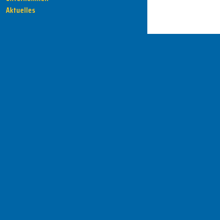
Aktuelles
HENKA - Know-how für Ihre Fertigung
Anschrift
HENKA Werkzeuge
+ Werkzeugmaschinen GmbH
Zwickauer Str. 30b