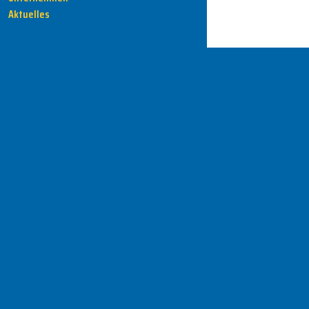
Aktuelles
HENKA - Know-how für Ihre Fertigung
Anschrift
HENKA Werkzeuge
+ Werkzeugmaschinen GmbH
Zwickauer Str. 30b