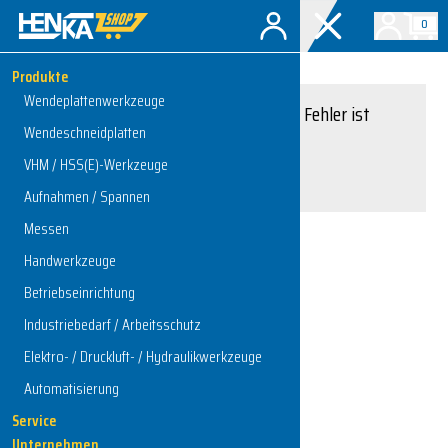
0
Produkte
Wendeplattenwerkzeuge
Entschuldigung, ein Fehler ist
Wendeschneidplatten
aufgetreten.
VHM / HSS(E)-Werkzeuge
Interner Serverfehler
Aufnahmen / Spannen
Messen
Handwerkzeuge
Zur Startseite
Betriebseinrichtung
Industriebedarf / Arbeitsschutz
Elektro- / Druckluft- / Hydraulikwerkzeuge
Automatisierung
Service
Unternehmen