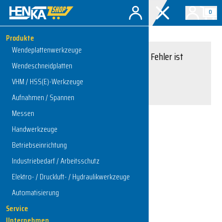
0
Produkte
Wendeplattenwerkzeuge
Entschuldigung, ein Fehler ist
Wendeschneidplatten
aufgetreten.
VHM / HSS(E)-Werkzeuge
Interner Serverfehler
Aufnahmen / Spannen
Messen
Handwerkzeuge
Zur Startseite
Betriebseinrichtung
Industriebedarf / Arbeitsschutz
Elektro- / Druckluft- / Hydraulikwerkzeuge
Automatisierung
Service
Unternehmen