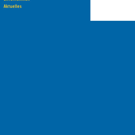
Aktuelles
HENKA - Know-how für Ihre Fertigung
Anschrift
HENKA Werkzeuge
+ Werkzeugmaschinen GmbH
Zwickauer Str. 30b