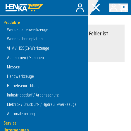
0
Produkte
Wendeplattenwerkzeuge
Entschuldigung, ein Fehler ist
Wendeschneidplatten
aufgetreten.
VHM / HSS(E)-Werkzeuge
Interner Serverfehler
Aufnahmen / Spannen
Messen
Handwerkzeuge
Zur Startseite
Betriebseinrichtung
Industriebedarf / Arbeitsschutz
Elektro- / Druckluft- / Hydraulikwerkzeuge
Automatisierung
Service
Unternehmen