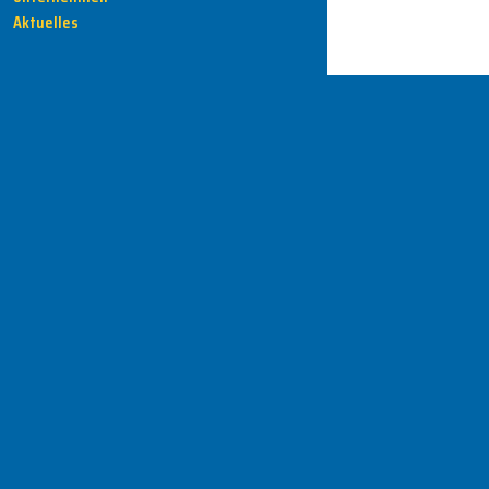
Aktuelles
HENKA - Know-how für Ihre Fertigung
Anschrift
HENKA Werkzeuge
+ Werkzeugmaschinen GmbH
Zwickauer Str. 30b