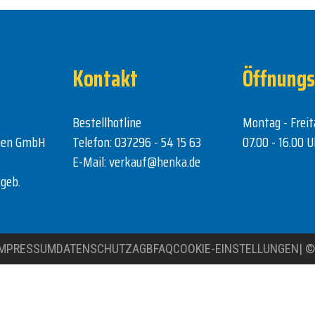
Kontakt
Öffnungs
Bestellhotline
Montag - Freit
nen GmbH
Telefon:
037296 - 54 15 63
07.00 - 16.00 U
E-Mail:
verkauf@henka.de
geb.
IMPRESSUM
DATENSCHUTZ
AGB
FAQ
COOKIE-EINSTELLUNGEN
|
©