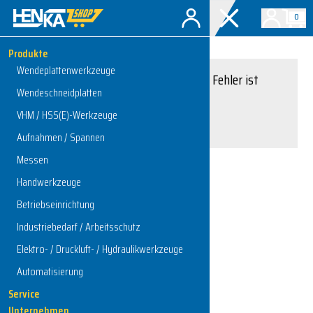
0
Produkte
Wendeplattenwerkzeuge
Entschuldigung, ein Fehler ist
Wendeschneidplatten
aufgetreten.
VHM / HSS(E)-Werkzeuge
Interner Serverfehler
Aufnahmen / Spannen
Messen
Handwerkzeuge
Zur Startseite
Betriebseinrichtung
Industriebedarf / Arbeitsschutz
Elektro- / Druckluft- / Hydraulikwerkzeuge
Automatisierung
Service
Unternehmen