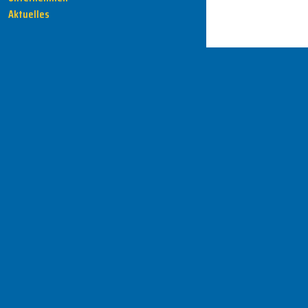
Aktuelles
HENKA - Know-how für Ihre Fertigung
Anschrift
HENKA Werkzeuge
+ Werkzeugmaschinen GmbH
Zwickauer Str. 30b