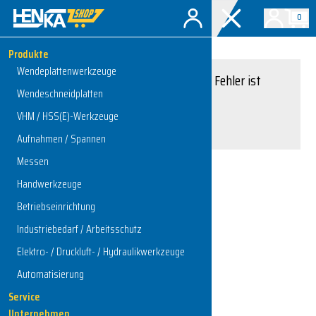
0
Produkte
Wendeplattenwerkzeuge
Entschuldigung, ein Fehler ist
Wendeschneidplatten
aufgetreten.
VHM / HSS(E)-Werkzeuge
Interner Serverfehler
Aufnahmen / Spannen
Messen
Handwerkzeuge
Zur Startseite
Betriebseinrichtung
Industriebedarf / Arbeitsschutz
Elektro- / Druckluft- / Hydraulikwerkzeuge
Automatisierung
Service
Unternehmen