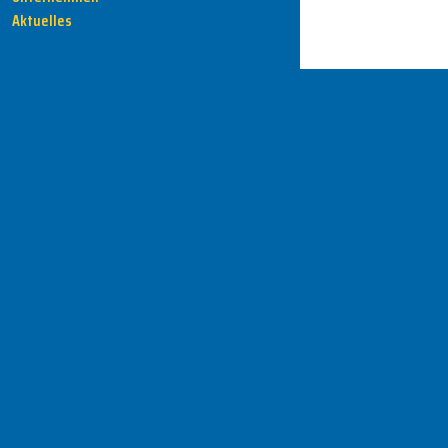
Aktuelles
HENKA - Know-how für Ihre Fertigung
Anschrift
HENKA Werkzeuge
+ Werkzeugmaschinen GmbH
Zwickauer Str. 30b